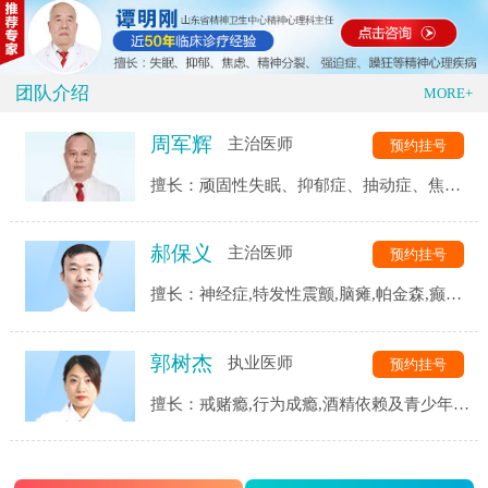
康医院。
团队介绍
MORE+
周军辉
主治医师
预约挂号
擅长：顽固性失眠、抑郁症、抽动症、焦虑
症、强迫症、精神分裂症、恐惧症、自闭
症、神经衰弱、躯体化障碍、植物神经紊乱
郝保义
主治医师
预约挂号
等精神心理疾病的诊断与治疗。
擅长：神经症,特发性震颤,脑瘫,帕金森,癫痫,
三叉神经,头痛头晕,脑血管后遗症,脑供血不
足,脑萎缩,脑梗等.
郭树杰
执业医师
预约挂号
擅长：戒赌瘾,行为成瘾,酒精依赖及青少年网
瘾等成瘾性疾病,同时对患者戒瘾康复过程中
的各类并发症都有着独到的见解和治疗手段.