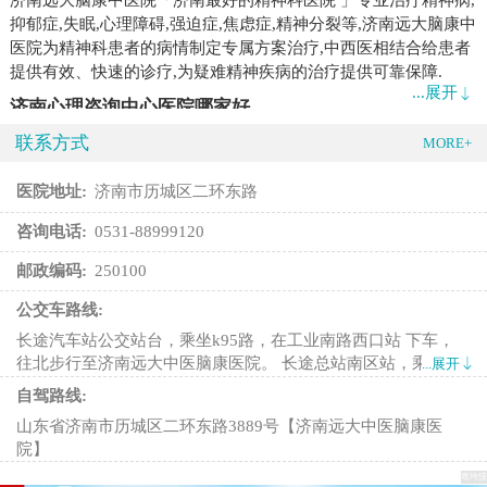
抑郁症,失眠,心理障碍,强迫症,焦虑症,精神分裂等,济南远大脑康中
医院为精神科患者的病情制定专属方案治疗,中西医相结合给患者
提供有效、快速的诊疗,为疑难精神疾病的治疗提供可靠保障.
...展开
济南心理咨询中心医院哪家好
联系方式
济南远大中医脑康医院「济南心理咨询中心」擅长姻家庭、两性
MORE+
情感、亲子关系、儿童心理咨询、青少年心理成长、抑郁、焦虑
危机干预等。」
医院地址:
济南市历城区二环东路
咨询电话:
0531-88999120
邮政编码:
250100
公交车路线:
长途汽车站公交站台，乘坐k95路，在工业南路西口站 下车，
往北步行至济南远大中医脑康医院。 长途总站南区站，乘坐
...展开
k50路, 在山大路站下车，换乘46路, 在山大南路东口站下车，步
自驾路线:
行至济南远大中医脑康医院。 无影山东路南口站,乘坐45路, 在
山东省济南市历城区二环东路3889号【济南远大中医脑康医
大明湖东门站下车，换坐brt5路(或46路), 在工业南路西口站下
院】
车，往北步行至济南远大中医脑康医院。 火车站公交站台乘坐
brt5路, 在工业南路西口站下车，往北步行到达济南远大中医脑